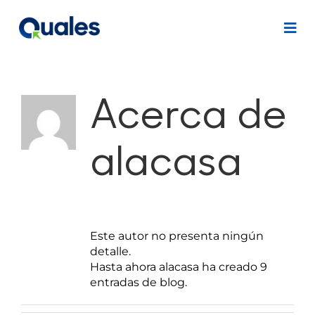
Saltar
al
Togg
contenido
Navi
Servicios
Acerca de
Data product
alacasa
Hits
Qultura
Este autor no presenta ningún
detalle.
Hasta ahora alacasa ha creado 9
Impacto
entradas de blog.